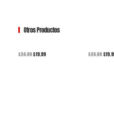
Otros Productos
Original
Current
Origi
$
24.99
$
19.99
$
24.99
$
19.
price
price
pric
was:
is:
was:
$24.99.
$19.99.
$24.9