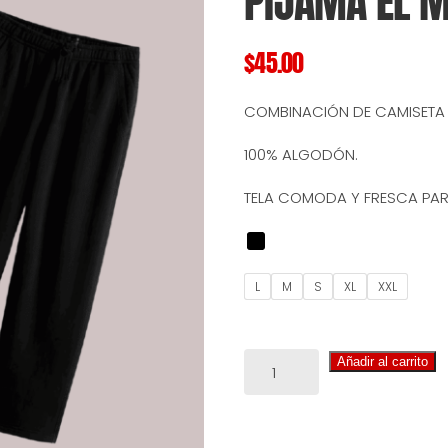
PIJAMA EL 
$
45.00
COMBINACIÓN DE CAMISETA 
100% ALGODÓN.
TELA COMODA Y FRESCA PA
L
M
S
XL
XXL
PIJAMA
Añadir al carrito
EL
MEJOR
PAPÁ