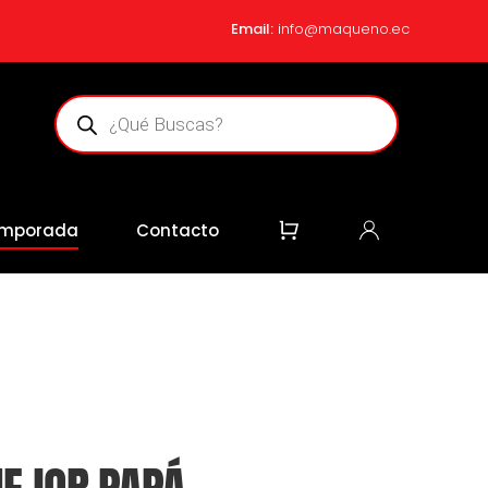
Email:
info@maqueno.ec
Búsqueda
de
productos
mporada
Contacto