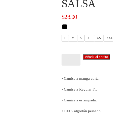
SALSA
$
28.00
L
M
S
XL
XS
XXL
CAMISETA
Añadir al carrito
PELEO
ESTILO
SALSA
• Camiseta manga corta.
cantidad
• Camiseta Regular Fit.
• Camiseta estampada.
• 100% algodón peinado.