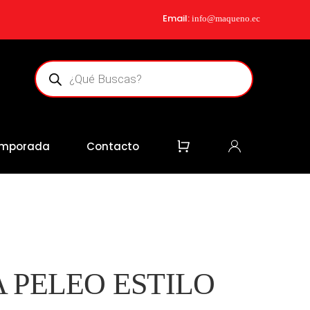
Email:
info@maqueno.ec
Búsqueda
de
productos
mporada
Contacto
 PELEO ESTILO