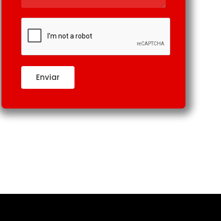
$
38.00
Enviar