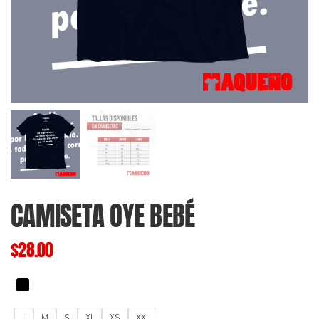
CAMISETA OYE BEBÉ
$
28.00
L
M
S
XL
XS
XXL