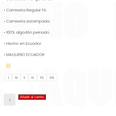
• Camiseta Regular Fit.
• Camiseta estampada.
• 100% algodón peinado.
• Hecho en Ecuador.
• MAQUEÑO ECUADOR
L
M
S
XL
XS
XXL
CAMISETA
Añadir al carrito
ECUADOR
ES
LA